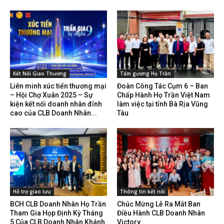
Kết Nối Giao Thương
Tấm gương Họ Trần
Liên minh xúc tiến thương mại
Đoàn Công Tác Cụm 6 – Ban
– Hội Chợ Xuân 2025 – Sự
Chấp Hành Họ Trần Việt Nam
kiện kết nối doanh nhân đỉnh
làm việc tại tỉnh Bà Rịa Vũng
cao của CLB Doanh Nhân...
Tàu
Hỗ trợ giao lưu
Thông tin kết nối
BCH CLB Doanh Nhân Họ Trần
Chúc Mừng Lễ Ra Mắt Ban
Tham Gia Họp Định Kỳ Tháng
Điều Hành CLB Doanh Nhân
5 Của CLB Doanh Nhân Khánh
Victory