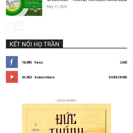
May 11, 2024
KẾT NỐI HỌ TRẦN
16,985
Fans
LIKE
61,453
Subscribers
SUBSCRIBE
- DANH NHÂN -