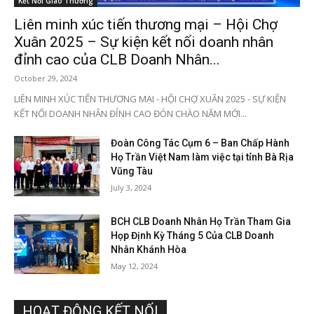
Kết Nối Giao Thương
Liên minh xúc tiến thương mại – Hội Chợ
Xuân 2025 – Sự kiện kết nối doanh nhân
đỉnh cao của CLB Doanh Nhân...
October 29, 2024
LIÊN MINH XÚC TIẾN THƯƠNG MẠI - HỘI CHỢ XUÂN 2025 - SỰ KIỆN
KẾT NỐI DOANH NHÂN ĐỈNH CAO ĐÓN CHÀO NĂM MỚI...
Đoàn Công Tác Cụm 6 – Ban Chấp Hành
Họ Trần Việt Nam làm việc tại tỉnh Bà Rịa
Vũng Tàu
July 3, 2024
BCH CLB Doanh Nhân Họ Trần Tham Gia
Họp Định Kỳ Tháng 5 Của CLB Doanh
Nhân Khánh Hòa
May 12, 2024
HOẠT ĐỘNG KẾT NỐI