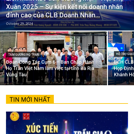
Xuân 2025 – Sự kiện kết nối doanh nhân
đỉnh cao của CLB Doanh Nhân...
October 29, 2024
HỖ TRỢ GIAO
TẤM GƯƠNG HỌ TRẦN
Đoàn Công Tác Cụm 6 – Ban Chấp Hành
BCH CLB
Họ Trần Việt Nam làm việc tại tỉnh Bà Rịa
Họp Định
Vũng Tàu
Khánh H
TIN MỚI NHẤT