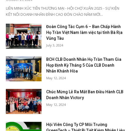
LIÊN MINH XÚC TIẾN THƯƠNG MẠI - HỘI CHỢ XUÂN 2025 - SỰ KIỆN
KẾT NỐI DOANH NHÂN ĐỈNH CAO ĐÓN CHÀO NĂM MỚI...
Đoàn Công Tác Cụm 6 – Ban Chấp Hành
Họ Trần Việt Nam làm việc tại tỉnh Bà Rịa
Vũng Tàu
July 3, 2024
BCH CLB Doanh Nhân Họ Trần Tham Gia
Họp Định Kỳ Tháng 5 Của CLB Doanh
Nhân Khánh Hòa
May 12, 2024
Chúc Mừng Lễ Ra Mắt Ban Điều Hành CLB
Doanh Nhân Victory
May 12, 2024
Hội Viên Công Ty CP Môi Trường
GreenTech – Thiết Bị Tiết Kiệm Nhiên Liệu