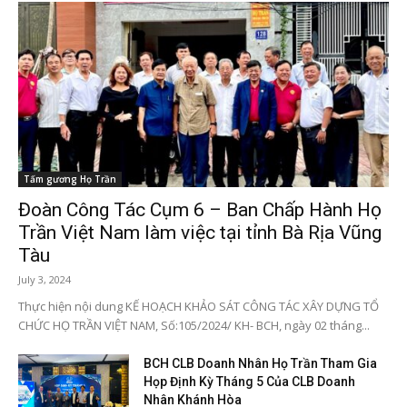
Tấm gương Họ Trần
Đoàn Công Tác Cụm 6 – Ban Chấp Hành Họ
Trần Việt Nam làm việc tại tỉnh Bà Rịa Vũng
Tàu
July 3, 2024
Thực hiện nội dung KẾ HOẠCH KHẢO SÁT CÔNG TÁC XÂY DỰNG TỔ
CHỨC HỌ TRẦN VIỆT NAM, Số:105/2024/ KH- BCH, ngày 02 tháng...
BCH CLB Doanh Nhân Họ Trần Tham Gia
Họp Định Kỳ Tháng 5 Của CLB Doanh
Nhân Khánh Hòa