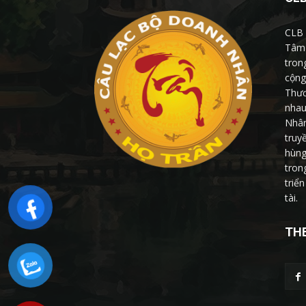
CLB 
Tâm 
tron
cộng
Thươ
nhau
Nhân
truy
hùng
tron
triể
tài.
THE