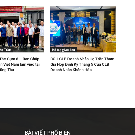
Họ Trần
Hỗ trợ giao lưu
Tác Cụm 6 – Ban Chấp
BCH CLB Doanh Nhân Họ Trần Tham
 Việt Nam làm việc tại
Gia Họp Định Kỳ Tháng 5 Của CLB
Vũng Tàu
Doanh Nhân Khánh Hòa
BÀI VIẾT PHỔ BIẾN