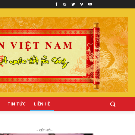
TIN TỨC
LIÊN HỆ
- KẾT NỐI-