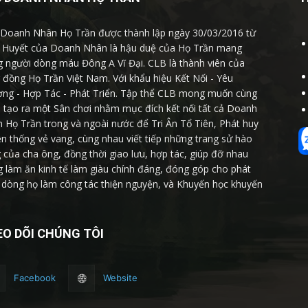
Doanh Nhân Họ Trần được thành lập ngày 30/03/2016 từ
Huyết của Doanh Nhân là hậu duệ của Họ Trần mang
g người dòng máu Đông A Vĩ Đại. CLB là thành viên của
 đồng Họ Trần Việt Nam. Với khẩu hiệu Kết Nối - Yêu
ng - Hợp Tác - Phát Triển. Tập thể CLB mong muốn cùng
 tạo ra một Sân chơi nhằm mục đích kết nối tất cả Doanh
 Họ Trần trong và ngoài nước để Tri Ân Tổ Tiên, Phát huy
ền thống vẻ vang, cùng nhau viết tiếp những trang sử hào
 của cha ông, đồng thời giao lưu, hợp tác, giúp đỡ nhau
g làm ăn kinh tế làm giàu chính đáng, đóng góp cho phát
n dòng họ làm công tác thiện nguyện, và Khuyến học khuyến
O DÕI CHÚNG TÔI
Facebook
Website