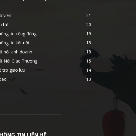
i viên
21
n tức
20
hông tin cộng đồng
19
ông tin kết nối
18
t nối kinh doanh
18
ết Nối Giao Thương
15
 trợ giao lưu
14
ideo
13
HÔNG TIN LIÊN HỆ