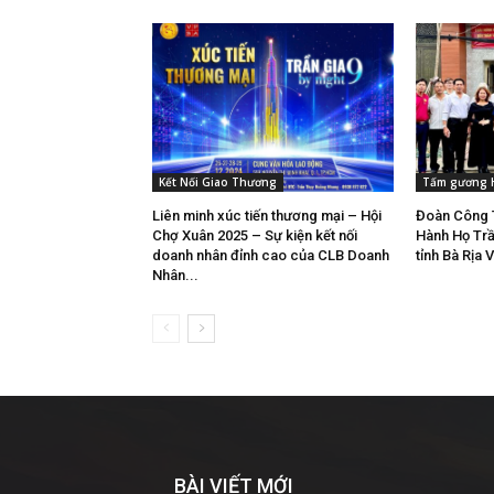
Kết Nối Giao Thương
Tấm gương 
Liên minh xúc tiến thương mại – Hội
Đoàn Công 
Chợ Xuân 2025 – Sự kiện kết nối
Hành Họ Trần
doanh nhân đỉnh cao của CLB Doanh
tỉnh Bà Rịa 
Nhân...
BÀI VIẾT MỚI