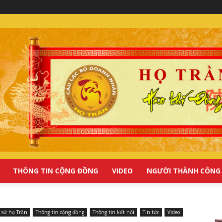
THÔNG TIN CỘNG ĐỒNG
VIDEO
NGƯỜI THÀNH CÔNG
h sử họ Trần
Thông tin cộng đồng
Thông tin kết nối
Tin tức
Video