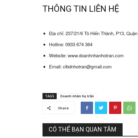
THÔNG TIN LIÊN HỆ
Địa chỉ: 237/21/6 Tô Hiến Thành, P13, Quậ
Hotline: 0933 674 364
Website: www.doanhnhanhotran.com
Email: clbdnhotran@gmail.com
TAGS
Doanh nhân họ trần
Share
CÓ THỂ BẠN QUAN TÂM