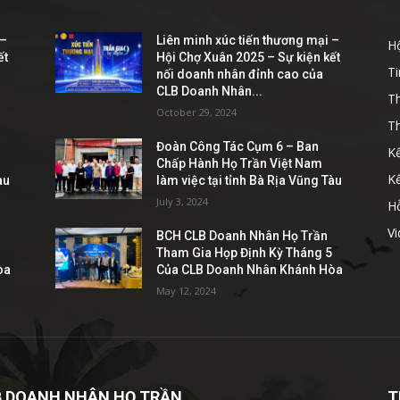
 –
Liên minh xúc tiến thương mại –
Hộ
ết
Hội Chợ Xuân 2025 – Sự kiện kết
Ti
nối doanh nhân đỉnh cao của
CLB Doanh Nhân...
T
October 29, 2024
Th
Đoàn Công Tác Cụm 6 – Ban
Kế
Chấp Hành Họ Trần Việt Nam
K
àu
làm việc tại tỉnh Bà Rịa Vũng Tàu
July 3, 2024
Hỗ
V
BCH CLB Doanh Nhân Họ Trần
5
Tham Gia Họp Định Kỳ Tháng 5
òa
Của CLB Doanh Nhân Khánh Hòa
May 12, 2024
B DOANH NHÂN HỌ TRẦN
T