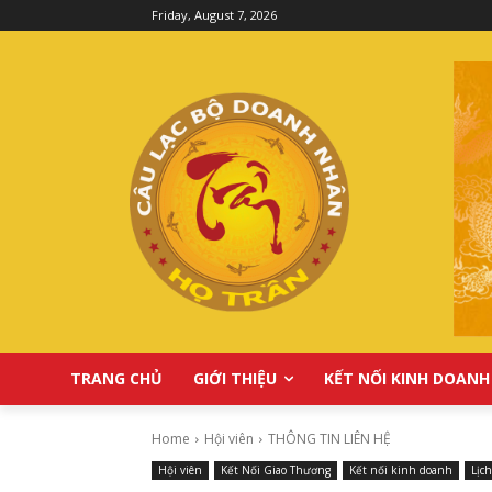
Friday, August 7, 2026
TRANG CHỦ
GIỚI THIỆU
KẾT NỐI KINH DOANH
Home
Hội viên
THÔNG TIN LIÊN HỆ
Hội viên
Kết Nối Giao Thương
Kết nối kinh doanh
Lịc