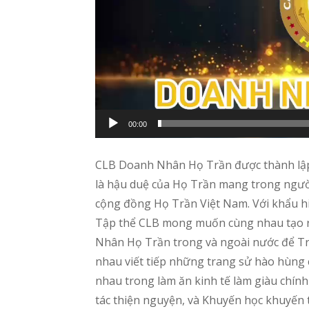
a
y
e
r
00:00
CLB Doanh Nhân Họ Trần được thành lậ
là hậu duệ của Họ Trần mang trong người
cộng đồng Họ Trần Việt Nam. Với khẩu hi
Tập thể CLB mong muốn cùng nhau tạo ra
Nhân Họ Trần trong và ngoài nước để Tri
nhau viết tiếp những trang sử hào hùng c
nhau trong làm ăn kinh tế làm giàu chín
tác thiện nguyện, và Khuyến học khuyến t