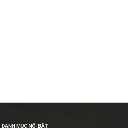
DANH MỤC NỔI BẬT