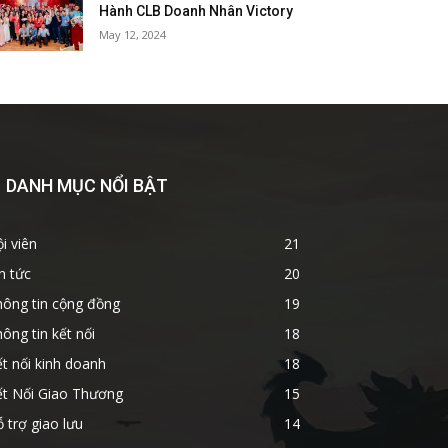
Hành CLB Doanh Nhân Victory
May 12, 2024
DANH MỤC NỔI BẬT
i viên
21
n tức
20
hông tin cộng đồng
19
ông tin kết nối
18
t nối kinh doanh
18
ết Nối Giao Thương
15
 trợ giao lưu
14