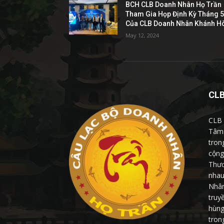
BCH CLB Doanh Nhân Họ Trần
Tham Gia Họp Định Kỳ Tháng 
Của CLB Doanh Nhân Khánh H
May 12, 2024
CL
CLB 
Tâm 
tron
cộng
Thươ
nhau
Nhân
truy
hùng
tron