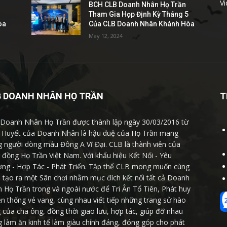
V
BCH CLB Doanh Nhân Họ Trần
5
Tham Gia Họp Định Kỳ Tháng 5
òa
Của CLB Doanh Nhân Khánh Hòa
May 12, 2024
B DOANH NHÂN HỌ TRẦN
T
Doanh Nhân Họ Trần được thành lập ngày 30/03/2016 từ
Huyết của Doanh Nhân là hậu duệ của Họ Trần mang
g người dòng máu Đông A Vĩ Đại. CLB là thành viên của
 đồng Họ Trần Việt Nam. Với khẩu hiệu Kết Nối - Yêu
ng - Hợp Tác - Phát Triển. Tập thể CLB mong muốn cùng
 tạo ra một Sân chơi nhằm mục đích kết nối tất cả Doanh
 Họ Trần trong và ngoài nước để Tri Ân Tổ Tiên, Phát huy
ền thống vẻ vang, cùng nhau viết tiếp những trang sử hào
 của cha ông, đồng thời giao lưu, hợp tác, giúp đỡ nhau
g làm ăn kinh tế làm giàu chính đáng, đóng góp cho phát