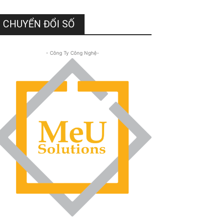
CHUYỂN ĐỔI SỐ
- Công Ty Công Nghệ-