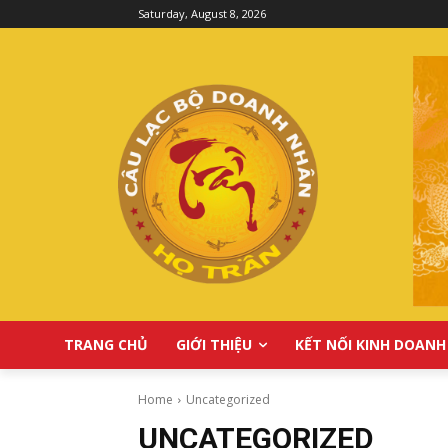
Saturday, August 8, 2026
TRANG CHỦ
GIỚI THIỆU
KẾT NỐI KINH DOANH
Home
Uncategorized
UNCATEGORIZED