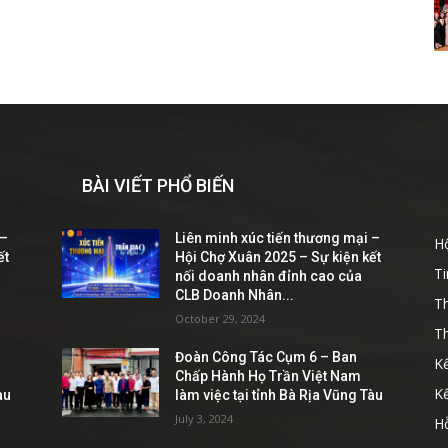
BÀI VIẾT PHỔ BIẾN
 –
Liên minh xúc tiến thương mại –
Hộ
ết
Hội Chợ Xuân 2025 – Sự kiện kết
Ti
nối doanh nhân đỉnh cao của
CLB Doanh Nhân...
T
October 29, 2024
Th
Đoàn Công Tác Cụm 6 – Ban
Kế
Chấp Hành Họ Trần Việt Nam
K
àu
làm việc tại tỉnh Bà Rịa Vũng Tàu
July 3, 2024
Hỗ