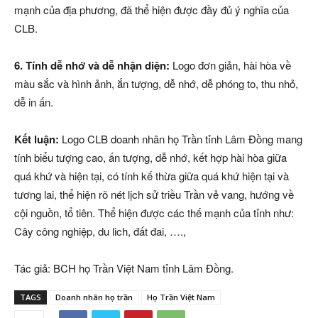
mạnh của địa phương, đã thể hiện được đầy đủ ý nghĩa của
CLB.
6. Tính dễ nhớ và dễ nhận diện:
Logo đơn giản, hài hòa về
màu sắc và hình ảnh, ắn tượng, dễ nhớ, dễ phóng to, thu nhỏ,
dễ in ấn.
Kết luận:
Logo CLB doanh nhân họ Trần tỉnh Lâm Đồng mang
tính biểu tượng cao, ấn tượng, dễ nhớ, kết hợp hài hòa giữa
quá khứ và hiện tại, có tính kế thừa giữa quá khứ hiện tại và
tương lai, thể hiện rõ nét lịch sử triều Trần vẻ vang, hướng về
cội nguồn, tổ tiên. Thể hiện được các thế mạnh của tỉnh như:
Cây công nghiệp, du lich, đất đai, ….,
Tác giả: BCH họ Trần Việt Nam tỉnh Lâm Đồng.
TAGS
Doanh nhân họ trần
Họ Trần Việt Nam