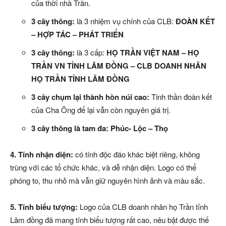
của thời nhà Trần.
3 cây thông:
là 3 nhiệm vụ chính của CLB:
ĐOÀN KẾT
– HỢP TÁC – PHÁT TRIỂN
3 cây thông:
là 3 cấp:
HỌ TRẦN VIỆT NAM – HỌ
TRẦN VN TỈNH LÂM ĐỒNG – CLB DOANH NHÂN
HỌ TRẦN TỈNH LÂM ĐỒNG
3 cây chụm lại thành hòn núi cao:
Tinh thần đoàn kết
của Cha Ông để lại vẫn còn nguyên giá trị.
3 cây thông là tam đa:
Phúc- Lộc – Thọ
4. Tính nhận diện:
có tính độc đáo khác biệt riêng, không
trùng với các tổ chức khác, và dễ nhận diện. Logo có thể
phóng to, thu nhỏ mà vẫn giữ nguyên hình ảnh và màu sắc.
5. Tính biểu tượng:
Logo của CLB doanh nhân họ Trần tỉnh
Lâm đồng đã mang tính biểu tượng rất cao, nêu bật được thế