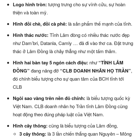
Logo hình tròn:
tượng trưng cho sự vĩnh cửu, sự hoàn
thiện và toàn mỹ.
Hình đồi chè, đồi cà phê:
là sản phẩm thế mạnh của tỉnh.
Hình thác nước:
Tỉnh Lâm đòng có nhiều thác nước đẹp
như Dam’bri, Datanla, Camly … đã đi vào thơ ca. Đặt trưng
thác ở Lâm Đồng là chảy thẳng như một tấm thảm.
Hình hai bàn tay 5 ngón cách điệu:
như
“TỈNH LÂM
ĐỒNG”
đang nâng đỡ
“CLB DOANH NHÂN HỌ TRẦN”
,
đó chính biểu tượng cho sự quan tâm của BCH tỉnh tới
CLB
Ngôi sao vàng trên nền đỏ chính:
là biểu tượng quốc kỳ
Việt Nam. CLB doanh nhân họ Trần tỉnh Lâm Đồng cũng
hoạt động theo đúng pháp luật của Việt Nam.
Hình cây thông:
cũng là biểu tượng của Lâm đồng,
3 cây thông:
là 3 lần chiến thắng quan Nguyên – Mông