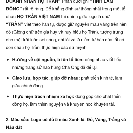
DOANH NHÂN HỌ TRẦN”
Phần dưới ghi
“TỈNH LÂM
ĐỒNG”
rất rõ ràng. Để khẳng định sự thống nhất trong một tổ
chức
HỌ TRẦN VIỆT NAM
thì chính giữa logo là chữ
“TRẦN”
viết theo hán tự, được giữ nguyên màu vàng trên nền
đỏ (Giống chữ trên gia huy và huy hiêu họ Trần), tượng trưng
cho mặt trời luôn soi sáng, chỉ lối và là niềm tự hào của tất cả
con cháu họ Trần, thực hiện các sứ mệnh:
Hướng về cội nguồn, tri ân tổ tiên:
cùng nhau viết tiếp
những trang sử hào hùng Cha Ông đã để lại.
Giao lưu, hợp tác, giúp đỡ nhau:
phát triển kinh tế, làm
giàu chính đáng.
Thực hiện trách nhiệm xã hội:
đóng góp cho phát triển
dòng họ, làm thiện nguyện và khuyến học khuyến tài.
2. Màu sắc: Logo có đủ 5 màu Xanh lá, Đỏ, Vàng, Trắng và
Nâu đất