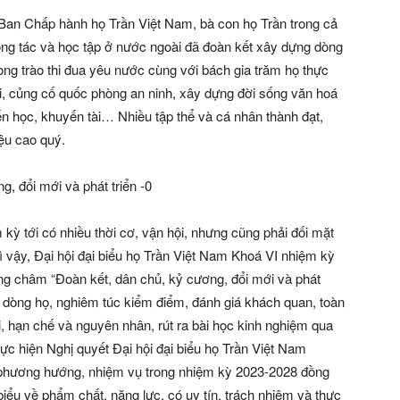
Ban Chấp hành họ Trần Việt Nam, bà con họ Trần trong cả
ng tác và học tập ở nước ngoài đã đoàn kết xây dựng dòng
ng trào thi đua yêu nước cùng với bách gia trăm họ thực
 hội, củng cố quốc phòng an ninh, xây dựng đời sống văn hoá
ến học, khuyến tài… Nhiều tập thể và cá nhân thành đạt,
ệu cao quý.
ỳ tới có nhiều thời cơ, vận hội, nhưng cũng phải đối mặt
ì vậy, Đại hội đại biểu họ Trần Việt Nam Khoá VI nhiệm kỳ
ơng châm “Đoàn kết, dân chủ, kỷ cương, đổi mới và phát
ủa dòng họ, nghiêm túc kiểm điểm, đánh giá khách quan, toàn
i, hạn chế và nguyên nhân, rút ra bài học kinh nghiệm qua
hực hiện Nghị quyết Đại hội đại biểu họ Trần Việt Nam
 phương hướng, nhiệm vụ trong nhiệm kỳ 2023-2028 đồng
 biểu về phẩm chất, năng lực, có uy tín, trách nhiệm và thực