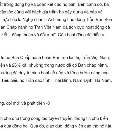
ất trong dòng họ và đoàn kết các họ bạn. Bên cạnh đó, bà
 dân tộc cùng với bách gia trăm họ xây dựng và bảo vệ
 trực tiếp là Nghệ nhân – Anh hùng Lao động Trần Văn Sen
Ban Chấp hành họ Trần Việt Nam đã tích cực hoạt động cả
kết – đồng thuận và đổi mới”. Các hoạt động đã diễn ra
ước có Ban Chấp hành hoặc Ban liên lạc họ Trần Việt Nam,
huyện và 28% xã, phường trong nước đã có Ban chấp hành,
phương đã duy trì sinh hoạt nề nếp và từng bước nâng cao
. Tiêu biểu họ Trần các tỉnh: Thái Bình, Nam Định, Hà Nam,
 phố chú trọng công tác tuyên truyền, thông tin phổ biến
hoá của dòng họ. Qua đó, giáo dục, động viên các thế hệ hậu