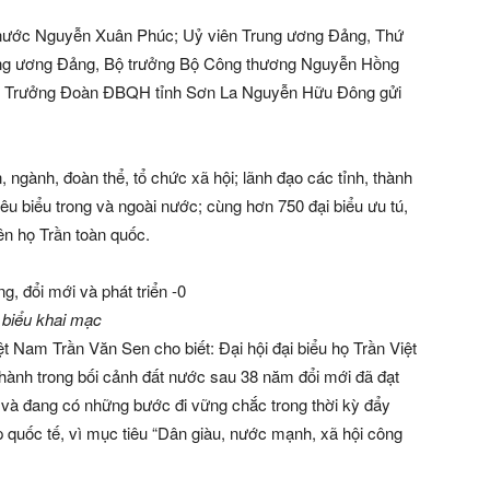
h nước Nguyễn Xuân Phúc; Uỷ viên Trung ương Đảng, Thứ
ung ương Đảng, Bộ trưởng Bộ Công thương Nguyễn Hồng
uỷ, Trưởng Đoàn ĐBQH tỉnh Sơn La Nguyễn Hữu Đông gửi
, ngành, đoàn thể, tổ chức xã hội; lãnh đạo các tỉnh, thành
tiêu biểu trong và ngoài nước; cùng hơn 750 đại biểu ưu tú,
iên họ Trần toàn quốc.
 biểu khai mạc
ệt Nam Trần Văn Sen cho biết: Đại hội đại biểu họ Trần Việt
hành trong bối cảnh đất nước sau 38 năm đổi mới đã đạt
ử và đang có những bước đi vững chắc trong thời kỳ đẩy
 quốc tế, vì mục tiêu “Dân giàu, nước mạnh, xã hội công