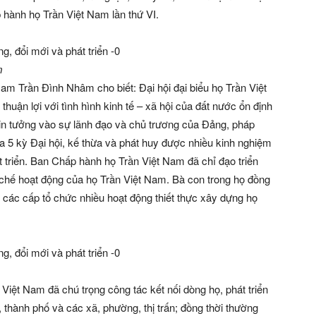
hành họ Trần Việt Nam lần thứ VI.
m
Nam Trần Đình Nhâm cho biết: Đại hội đại biểu họ Trần Việt
thuận lợi với tình hình kinh tế – xã hội của đất nước ổn định
 tin tưởng vào sự lãnh đạo và chủ trương của Đảng, pháp
a 5 kỳ Đại hội, kế thừa và phát huy được nhiều kinh nghiệm
 triển. Ban Chấp hành họ Trần Việt Nam đã chỉ đạo triển
 chế hoạt động của họ Trần Việt Nam. Bà con trong họ đồng
 các cấp tổ chức nhiều hoạt động thiết thực xây dựng họ
iệt Nam đã chú trọng công tác kết nối dòng họ, phát triển
, thành phố và các xã, phường, thị trấn; đồng thời thường