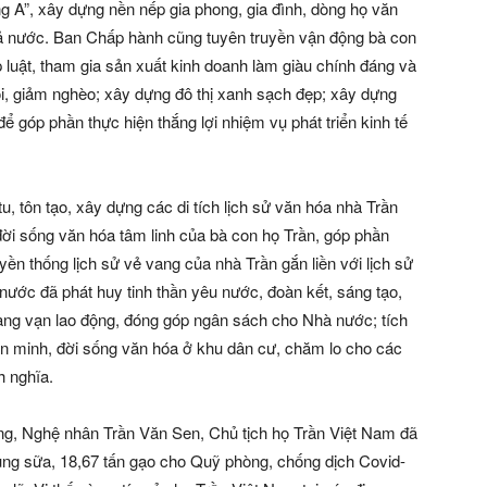
ng A”, xây dựng nền nếp gia phong, gia đình, dòng họ văn
cả nước. Ban Chấp hành cũng tuyên truyền vận động bà con
uật, tham gia sản xuất kinh doanh làm giàu chính đáng và
i, giảm nghèo; xây dựng đô thị xanh sạch đẹp; xây dựng
 góp phần thực hiện thắng lợi nhiệm vụ phát triển kinh tế
tu, tôn tạo, xây dựng các di tích lịch sử văn hóa nhà Trần
đời sống văn hóa tâm linh của bà con họ Trần, góp phần
yền thống lịch sử vẻ vang của nhà Trần gắn liền với lịch sử
nước đã phát huy tinh thần yêu nước, đoàn kết, sáng tạo,
hàng vạn lao động, đóng góp ngân sách cho Nhà nước; tích
ăn minh, đời sống văn hóa ở khu dân cư, chăm lo cho các
h nghĩa.
ng, Nghệ nhân Trần Văn Sen, Chủ tịch họ Trần Việt Nam đã
hùng sữa, 18,67 tấn gạo cho Quỹ phòng, chống dịch Covid-