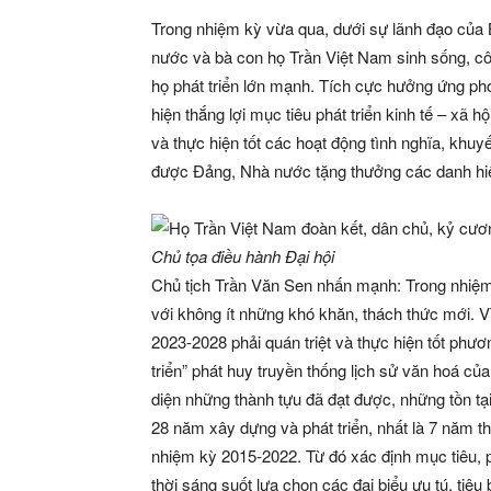
Trong nhiệm kỳ vừa qua, dưới sự lãnh đạo của 
nước và bà con họ Trần Việt Nam sinh sống, cô
họ phát triển lớn mạnh. Tích cực hưởng ứng pho
hiện thắng lợi mục tiêu phát triển kinh tế – xã
và thực hiện tốt các hoạt động tình nghĩa, khuy
được Đảng, Nhà nước tặng thưởng các danh hi
Chủ tọa điều hành Đại hội
Chủ tịch Trần Văn Sen nhấn mạnh: Trong nhiệm k
với không ít những khó khăn, thách thức mới. V
2023-2028 phải quán triệt và thực hiện tốt phư
triển” phát huy truyền thống lịch sử văn hoá c
diện những thành tựu đã đạt được, những tồn tạ
28 năm xây dựng và phát triển, nhất là 7 năm t
nhiệm kỳ 2015-2022. Từ đó xác định mục tiêu,
thời sáng suốt lựa chọn các đại biểu ưu tú, tiêu