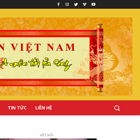
TIN TỨC
LIÊN HỆ
- KẾT NỐI-