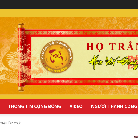
THÔNG TIN CỘNG ĐỒNG
VIDEO
NGƯỜI THÀNH CÔNG
iểu lần thứ...