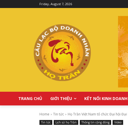
Friday, August 7, 2026
TRANG CHỦ
GIỚI THIỆU
KẾT NỐI KINH DOANH
Home
Tin tức
Họ Trần Việt Nam tổ chức Đại hội Đại b
Tin tức
Lịch sử họ Trần
Thông tin cộng đồng
Video