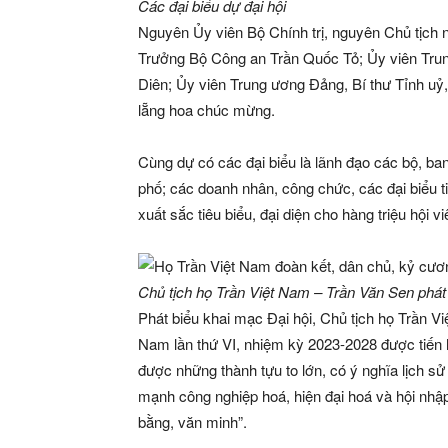
Các đại biểu dự đại hội
Nguyên Ủy viên Bộ Chính trị, nguyên Chủ tịc
Trưởng Bộ Công an Trần Quốc Tỏ; Ủy viên Tr
Diên; Ủy viên Trung ương Đảng, Bí thư Tỉnh 
lẵng hoa chúc mừng.
Cùng dự có các đại biểu là lãnh đạo các bộ, ban
phố; các doanh nhân, công chức, các đại biểu 
xuất sắc tiêu biểu, đại diện cho hàng triệu hội v
Chủ tịch họ Trần Việt Nam – Trần Văn Sen phát
Phát biểu khai mạc Đại hội, Chủ tịch họ Trần Vi
Nam lần thứ VI, nhiệm kỳ 2023-2028 được tiến 
được những thành tựu to lớn, có ý nghĩa lịch s
mạnh công nghiệp hoá, hiện đại hoá và hội nhập
bằng, văn minh”.