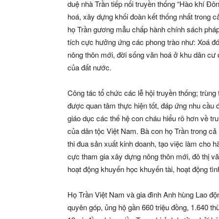
duệ nhà Trần tiếp nối truyền thống “Hào khí Đô
hoá, xây dựng khối đoàn kết thống nhất trong 
họ Trần gương mẫu chấp hành chính sách pháp l
tích cực hưởng ứng các phong trào như: Xoá đó
nông thôn mới, đời sống văn hoá ở khu dân cư để
của đất nước.
Công tác tổ chức các lễ hội truyền thống; trùng 
được quan tâm thực hiện tốt, đáp ứng nhu cầu 
giáo dục các thế hệ con cháu hiểu rõ hơn về tru
của dân tộc Việt Nam. Bà con họ Trần trong cả 
thi đua sản xuất kinh doanh, tạo việc làm cho 
cực tham gia xây dựng nông thôn mới, đô thị v
hoạt động khuyến học khuyến tài, hoạt động tìn
Họ Trần Việt Nam và gia đình Anh hùng Lao độ
quyên góp, ủng hộ gần 660 triệu đồng, 1.640 t