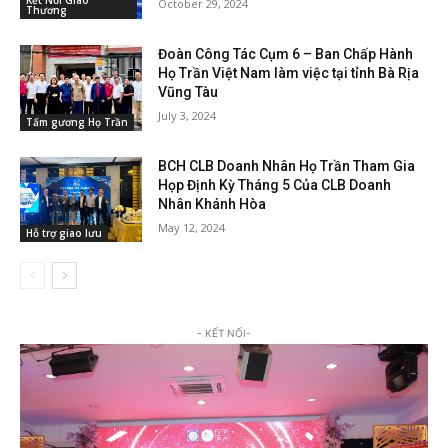
Kết Nối Giao
October 29, 2024
Thương
Đoàn Công Tác Cụm 6 – Ban Chấp Hành
Họ Trần Việt Nam làm việc tại tỉnh Bà Rịa
Vũng Tàu
July 3, 2024
Tấm gương Họ Trần
BCH CLB Doanh Nhân Họ Trần Tham Gia
Họp Định Kỳ Tháng 5 Của CLB Doanh
Nhân Khánh Hòa
May 12, 2024
Hỗ trợ giao lưu
- KẾT NỐI-