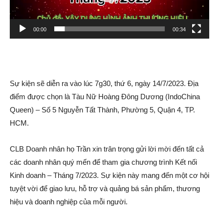
l
a
00:00
00:34
y
e
r
Sự kiện sẽ diễn ra vào lúc 7g30, thứ 6, ngày 14/7/2023. Địa
điểm được chọn là Tàu Nữ Hoàng Đông Dương (IndoChina
Queen) – Số 5 Nguyễn Tất Thành, Phường 5, Quận 4, TP.
HCM.
CLB Doanh nhân họ Trần xin trân trọng gửi lời mời đến tất cả
các doanh nhân quý mến để tham gia chương trình Kết nối
Kinh doanh – Tháng 7/2023. Sự kiện này mang đến một cơ hội
tuyệt vời để giao lưu, hỗ trợ và quảng bá sản phẩm, thương
hiệu và doanh nghiệp của mỗi người.