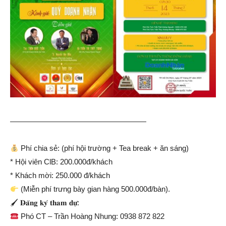
——————————————————
Phí chia sẻ: (phí hội trường + Tea break + ăn sáng)
* Hội viên ClB: 200.000đ/khách
* Khách mời: 250.000 đ/khách
(Miễn phí trưng bày gian hàng 500.000đ/bàn).
🖌 𝐃̶𝐚̆𝐧𝐠 𝐤𝐲́ 𝐭𝐡𝐚𝐦 𝐝𝐮̛̣:
Phó CT – Trần Hoàng Nhung: 0938 872 822