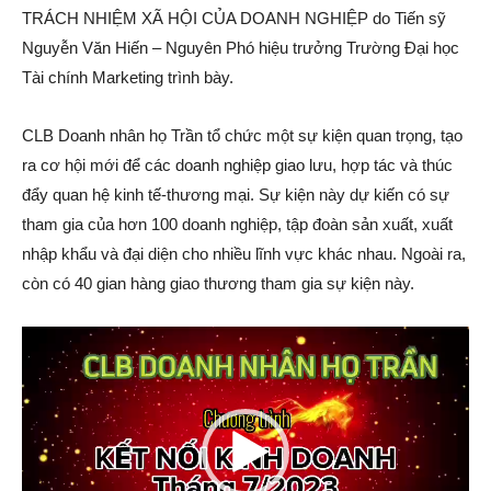
TRÁCH NHIỆM XÃ HỘI CỦA DOANH NGHIỆP do Tiến sỹ
Nguyễn Văn Hiến – Nguyên Phó hiệu trưởng Trường Đại học
Tài chính Marketing trình bày.
CLB Doanh nhân họ Trần tổ chức một sự kiện quan trọng, tạo
ra cơ hội mới để các doanh nghiệp giao lưu, hợp tác và thúc
đẩy quan hệ kinh tế-thương mại. Sự kiện này dự kiến có sự
tham gia của hơn 100 doanh nghiệp, tập đoàn sản xuất, xuất
nhập khẩu và đại diện cho nhiều lĩnh vực khác nhau. Ngoài ra,
còn có 40 gian hàng giao thương tham gia sự kiện này.
V
i
d
e
o
P