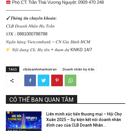
Phó CT: Trần Thái Vương Nguyệt: 0909 470 248
————————
🖌𝑻𝒉𝒐̂𝒏𝒈 𝒕𝒊𝒏 𝒄𝒉𝒖𝒚𝒆̂̉𝒏 𝒌𝒉𝒐𝒂̉𝒏:
𝐶𝐿𝐵 𝐷𝑜𝑎𝑛ℎ 𝑁ℎ𝑎̂𝑛 𝐻𝑜̣ 𝑇𝑟𝑎̂̀𝑛
𝑆𝑇𝐾 : 0881000788788
𝑁𝑔𝑎̂𝑛 ℎ𝑎̀𝑛𝑔 𝑉𝑖𝑒𝑡𝑐𝑜𝑚𝑏𝑎𝑛𝑘 – 𝐶𝑁 𝐺𝑖𝑎 𝐷̶𝑖̣𝑛ℎ 𝐻𝐶𝑀
𝑁𝑜̣̂𝑖 𝑑𝑢𝑛𝑔 𝐶𝑘: 𝐻𝑜̣ 𝑡𝑒̂𝑛 + 𝑡ℎ𝑎𝑚 𝑑𝑢̛̣ KNKD 14/7
TAGS
clbdoanhnhanhotran
Doanh nhân họ trần
CÓ THỂ BẠN QUAN TÂM
Liên minh xúc tiến thương mại – Hội Chợ
Xuân 2025 – Sự kiện kết nối doanh nhân
đỉnh cao của CLB Doanh Nhân...